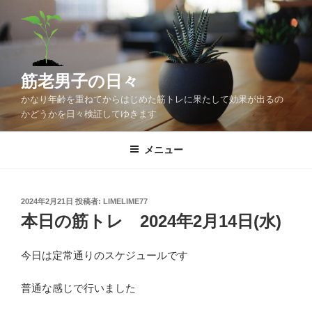
コ
ン
テ
ン
ツ
筋老男子の日々
へ
かなり年齢を重ねてからはじめた筋トレに果たして効果が出るの
ス
かどうかを日々検証してゆきます
キ
ッ
メニュー
プ
投
2024年2月21日
投稿者:
LIMELIME77
稿
本日の筋トレ 2024年2月14日(水)
日:
今日は定常通りのスケジュールです
普通な感じで行いました