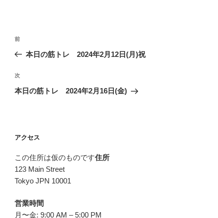
投
前
前
稿
の
本日の筋トレ 2024年2月12日(月)祝
ナ
投
ビ
稿
次
次
ゲ
の
本日の筋トレ 2024年2月16日(金)
投
ー
稿
シ
ョ
アクセス
ン
この住所は仮のものです
住所
123 Main Street
Tokyo JPN 10001
営業時間
月〜金: 9:00 AM – 5:00 PM