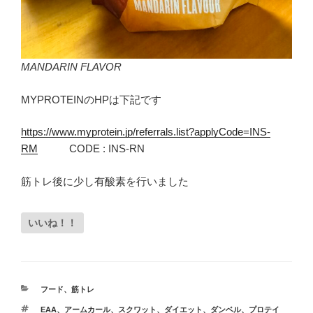
MANDARIN FLAVOR
MYPROTEINのHPは下記です
https://www.myprotein.jp/referrals.list?applyCode=INS-
RM
CODE : INS-RN
筋トレ後に少し有酸素を行いました
いいね！！
カ
フード
、
筋トレ
テ
タ
EAA
、
アームカール
、
スクワット
、
ダイエット
、
ダンベル
、
プロテイ