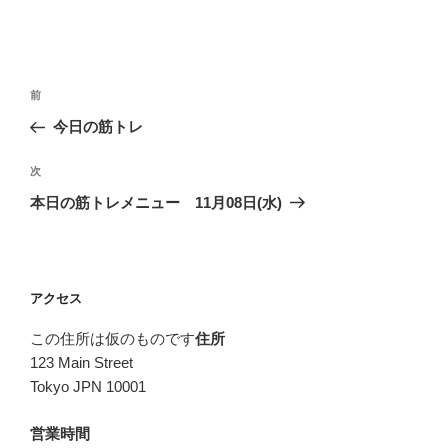
投
前
前
稿
の
今日の筋トレ
ナ
投
ビ
稿
次
次
ゲ
の
本日の筋トレメニュー 11月08日(水)
投
ー
稿
シ
ョ
アクセス
ン
この住所は仮のものです
住所
123 Main Street
Tokyo JPN 10001
営業時間