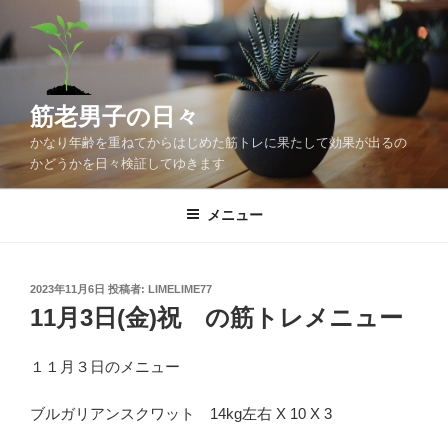
コ
ン
テ
ン
ツ
筋老男子の日々
へ
かなり年齢を重ねてからはじめた筋トレに果たして効果が出るの
ス
かどうかを日々検証してゆきます
キ
ッ
メニュー
プ
投
2023年11月6日
投稿者:
LIMELIME77
稿
11月3日(金)祝 の筋トレメニュー
日:
１１月３日のメニュー
ブルガリアンスクワット 14kg左右 X 10 X 3